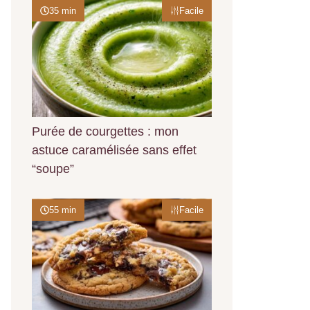
35 min
Facile
Purée de courgettes : mon
astuce caramélisée sans effet
“soupe”
55 min
Facile